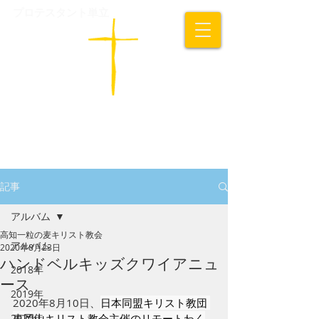
プロテスタント単立
​高知一粒の麦キリスト教会
記事
アルバム
高知一粒の麦キリスト教会
アルバム
2020年8月23日
ハンドベルキッズクワイアニュ
2018年
ース
2019年
2020年8月10日、
日本同盟キリスト教団 
2020年
東岡山キリスト教会主催のリモートわく