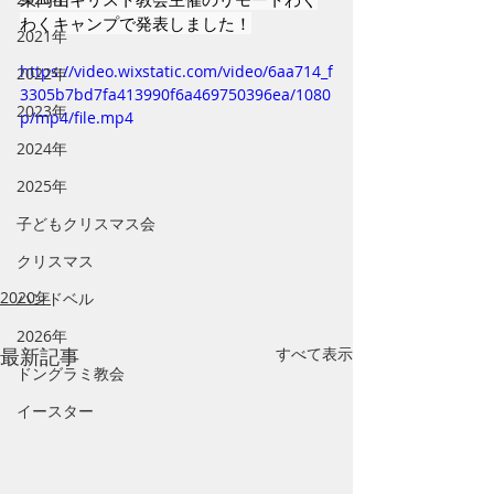
わくキャンプで発表しました！
2021年
https://video.wixstatic.com/video/6aa714_f
2022年
3305b7bd7fa413990f6a469750396ea/1080
2023年
p/mp4/file.mp4
2024年
2025年
子どもクリスマス会
クリスマス
2020年
ハンドベル
2026年
最新記事
すべて表示
ドングラミ教会
イースター