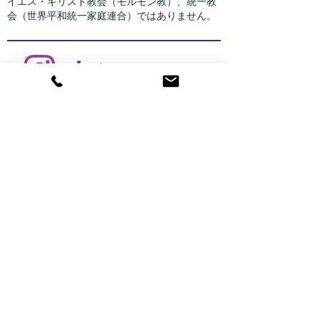
イエス・キリスト教会（モルモン教）、統一教
会（世界平和統一家庭連合）ではありません。
Instagram
kochi_hitotubunomugi
高知ひとつぶのむぎ