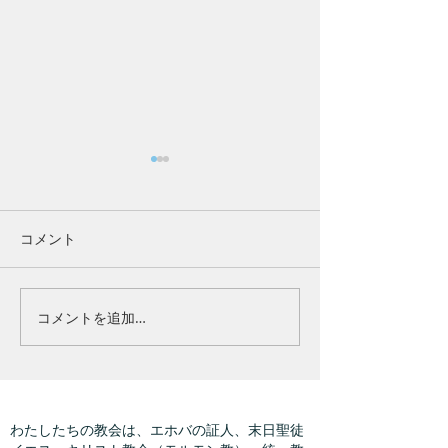
コメント
クリスマス燭火礼拝
子どもクリスマス
コメントを追加…
わたしたちの教会は、エホバの証人、末日聖徒