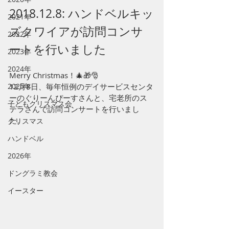
2018.12.8: ハンドベルキッ
2021年
ズクワイアが訪問コンサ
2022年
ートを行いました
2023年
2024年
Merry Christmas！🎄🎁🎅
2025年
12月8日、毎年恒例のデイサービスセンタ
ーのぐりーんぴーすさんと、宅老所のス
子どもクリスマス会
テラさんで訪問コンサートを行いまし
た。 
クリスマス
ハンドベル
2026年
ドングラミ教会
イースター