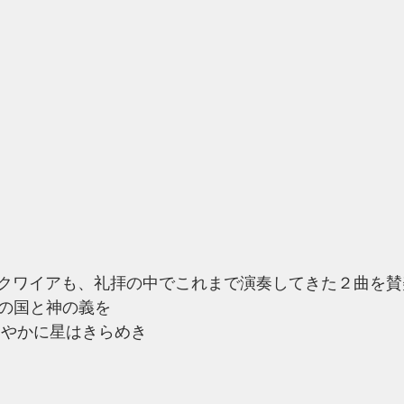
ズクワイアも、礼拝の中でこれまで演奏してきた２曲を
st 神の国と神の義を
ht さやかに星はきらめき