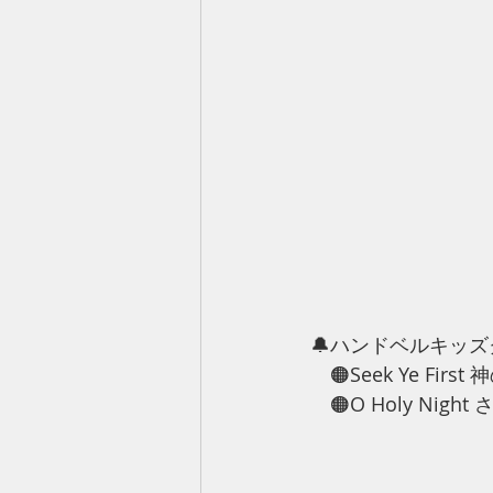
🔔ハンドベルキッ
　🟠Seek Ye Fir
　🟠O Holy Nig