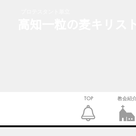
プロテスタント単立
​高知一粒の麦キリス
TOP
教会紹