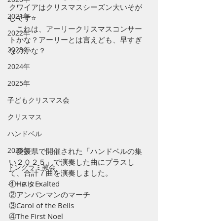
クワイアはクリスマスシーズン大いそが
2021年
しです⭐️
　これは、アーリークリスマスコンサー
2022年
トかな？アーリーとは言えども、早すぎ
2023年
なのかな？
2024年
2025年
子どもクリスマス会
クリスマス
ハンドベル
2026年
　愛媛県で開催された「ハンドベルの集
い２０２５」で演奏した曲にプラスし
ドングラミ教会
て、合計７曲を演奏しました。
①He Is Exalted
イースター
②アンパンマンのマーチ
③Carol of the Bells
④The First Noel