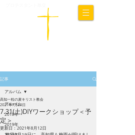
プロテスタント単立
​高知一粒の麦キリスト教会
記事
アルバム
高知一粒の麦キリスト教会
アルバム
2021年7月20日
7.31(土)DIYワークショップ＜予
2018年
定＞
2019年
更新日：
2021年8月12日
昨日7月19日に、高知県も梅雨が明けまし
2020年