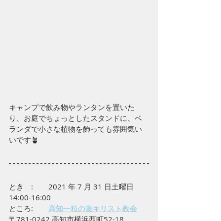
キャンプで飲み物やランタンを置いた
り、お庭でちょっとしたスタンドに、ベ
ランダで小さな植物を飾っても雰囲気い
いです🪴
とき　: 	2021 年 7 月 31 日土曜日　
14:00-16:00
ところ:	
高知一粒の麦キリスト教会
〒781-0242 高知市横浜西町52-18 