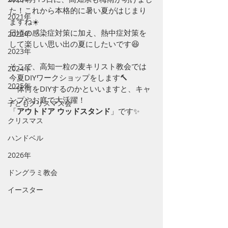
た！これから本格的に暑い夏がはじまり
2021年
ますね☀️ 
日頃の感染症対策に加え、熱中症対策を
2022年
して楽しい思い出の夏にしたいです😆 
2023年
そこで、高知一粒の麦キリスト教会では
2024年
今夏DIYワークショップをします🔨 
2025年
一体何をDIYするのかといいますと、キャ
ンプやお庭で大活躍！
子どもクリスマス会
「
アウトドア ウッドスタンド
」です✨ 
クリスマス
ハンドベル
2026年
ドングラミ教会
イースター